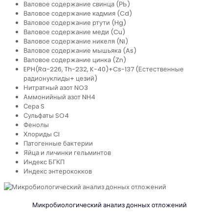
Валовое содержание свинца (РЬ)
Валовое содержание кадмия (Cd)
Валовое содержание ртути (Hg)
Валовое содержание меди (Cu)
Валовое содержание никеля (Ni)
Валовое содержание мышьяка (As)
Валовое содержание цинка (Zn)
EPH(Ra-226, Th-232, K-40)+Cs-137 (Естественные
радионуклиды+ цезий)
Нитратный азот NO3
Аммонийный азот NH4
Сера S
Сульфаты SO4
Фенолы
Хлориды CI
Патогенные бактерии
Яйца и личинки гельминтов
Индекс БГКП
Индекс энтерококков
Микробиологический анализ донных отложений